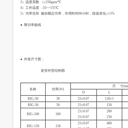
3）温度系数 ≤±250ppm/℃
4）工作温度 -55~+155℃
5）功率负荷 施加额定功率，作用时间96小时，阻值变化≤±5%
● 降功率曲线
● 外形尺寸图：
瓷管外型结构图
尺 寸(m
名称
功率(W)
D
L
RIG-30
30
25±0.07
120±1
RIG-50
50
25±0.07
150
25±0.07
200
RIG-100
100
25±0.07
250
25±0.07
400
RIG-150
150