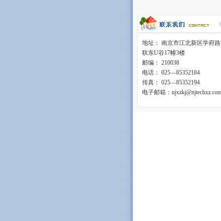
地址： 南京市江北新区学府路
联东U谷17幢3楼
邮编： 210038
电话： 025—85352184
传真： 025—85352194
电子邮箱：njxzkj@njtechxz.co