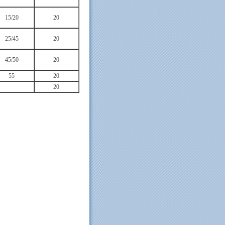
15/20
20
25/45
20
45/50
20
55
20
20