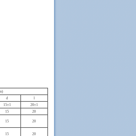
m)
d
l
15±1
20±1
15
20
15
20
15
20