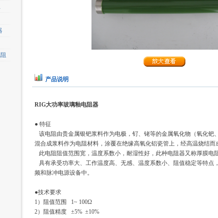
阻
器
电阻
产品说明
RIG
大功率玻璃釉电阻器
● 特征
该电阻由贵金属银钯浆料作为电极，钌、铑等的金属氧化物（氧化钯
混合成浆料作为电阻材料，涂覆在绝缘高氧化铝瓷管上，经高温烧结而
此电阻阻值范围宽，温度系数小，耐湿性好，此种电阻器又称厚膜电
具有承受功率大、工作温度高、无感、温度系数小、阻值稳定等特点
频和脉冲电源设备中。
●技术要求
1）阻值范围 1~ 100Ω
2）阻值精度 ±5% ±10%